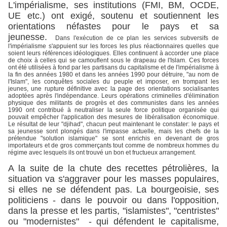
L'impérialisme, ses institutions (FMI, BM, OCDE,
UE etc.) ont exigé, soutenu et soutiennent les
orientations néfastes pour le pays et sa
jeunesse.
Dans l'exécution de ce plan les services subversifs de
l'impérialisme s'appuient sur les forces les plus réactionnaires quelles que
soient leurs références idéologiques. Elles continuent à accorder une place
de choix à celles qui se camouflent sous le drapeau de l'Islam. Ces forces
ont été utilisées à fond par les partisans du capitalisme et de l'impérialisme à
la fin des années 1980 et dans les années 1990 pour détruire, "au nom de
l'Islam", les conquêtes sociales du peuple et imposer, en trompant les
jeunes, une rupture définitive avec la page des orientations socialisantes
adoptées après l'indépendance. Leurs opérations criminelles d'élimination
physique des militants de progrès et des communistes dans les années
1990 ont contribué à neutraliser la seule force politique organisée qui
pouvait empêcher l'application des mesures de libéralisation économique.
Le résultat de leur "djihad", chacun peut maintenant le constater: le pays et
sa jeunesse sont plongés dans l'impasse actuelle, mais les chefs de la
prétendue "solution islamique" se sont enrichis en devenant de gros
importateurs et de gros commerçants tout comme de nombreux hommes du
régime avec lesquels ils ont trouvé un bon et fructueux arrangement.
A la suite de la chute des recettes pétrolières, la
situation va s'aggraver pour les masses populaires,
si elles ne se défendent pas. La bourgeoisie, ses
politiciens - dans le pouvoir ou dans l'opposition,
dans la presse et les partis, "islamistes", "centristes"
ou "modernistes" - qui défendent le capitalisme,