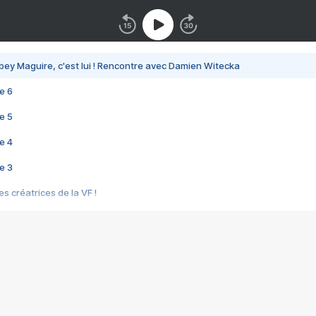
bey Maguire, c'est lui ! Rencontre avec Damien Witecka
e 6
e 5
e 4
e 3
s créatrices de la VF !
e 2
e 1
e Mektoub My Love arrive enfin ! Rencontre avec Shaïn Boumedine et Sal
i : après Toni en famille