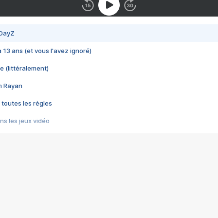
 DayZ
 a 13 ans (et vous l'avez ignoré)
e (littéralement)
im Rayan
 toutes les règles
s les jeux vidéo
us choquant de Rockstar ? - Le scandale BULLY
e plus moche de Steam
du RÊVE tourne au CAUCHEMAR
pendant 8 heures
it… à tort