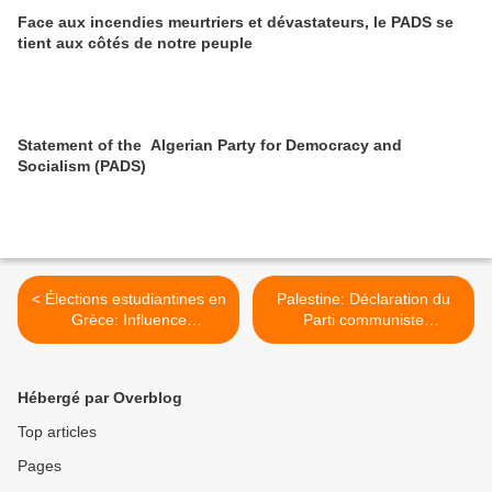
Face aux incendies meurtriers et dévastateurs, le PADS se
tient aux côtés de notre peuple
Statement of the Algerian Party for Democracy and
Socialism (PADS)
< Élections estudiantines en
Palestine: Déclaration du
Grèce: Influence
Parti communiste
communiste significative
Palestinien à l'occasion du
67 ème anniversaire de la
Naqba >
Hébergé par Overblog
Top articles
Pages