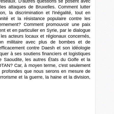
s réseaux. D'autres questions se posent avec
les attaques de Bruxelles. Comment lutter
on, la discrimination et l'inégalité, tout en
unité et la résistance populaire contre les
vernement? Comment promouvoir une paix
t et en particulier en Syrie, par le dialogue
 les acteurs locaux et régionaux concernés,
tion militaire avec plus de bombes et de
efficacement contre Daesh et son idéologie
aquer à ses soutiens financiers et logistiques
ie Saoudite, les autres États du Golfe et la
'OTAN? Car, à
moyen terme, c'est seulement
es profondes que nous serons en mesure de
rrorisme et la guerre, la haine et la division,