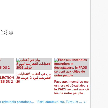
بيان في أعقاب الانتخابات ا
ÉLECTION
لتشريعية ليوم 2 جويلية 20
VES DU 2
26
Face aux incendies me
urtriers et dévastateurs,
le PADS se tient aux cô
tés de notre peuple
Parti communiste de Grèce: Les actes criminels accroissent les dangers de nouvelles interventions et mesures répressives
Parti communiste, Turquie: La lutte contre le fondamentalisme