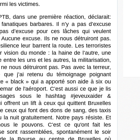
rmi les victimes.
PTB, dans une première réaction, déclarait:
fanatiques barbares. Il n’y a pas d’excuse
 pas d’excuse pour ces lâches qui veulent
. Aucune excuse. Ils ne nous détruiront pas.
silience leur barrent la route. Les terroristes
 vision du monde : la haine de l’autre, une
entre les uns et les autres, la militarisation,
 ne nous détruiront pas. Pas avec la terreur,
e que j’ai retenu du témoignage poignant
e « black » qui a apporté son aide à six ou
mar de l'aéroport. C’est aussi ce que je lis
ssages sous le hashtag #jeveuxaider &
offrent un lift à ceux qui quittent Bruxelles
de ceux qui font des dons de sang, des taxis
ou la nuit gratuitement. Notre pays résiste. Et
ous le pouvons. C’est ce qu'ont fait les
se sont rassemblées, spontanément le soir
de la Bourse au centre de Bruxelles où