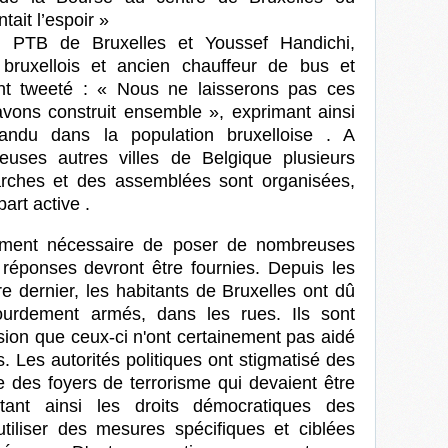
tait l’espoir »
u PTB de Bruxelles et Youssef Handichi,
uxellois et ancien chauffeur de bus et
ent tweeté : « Nous ne laisserons pas ces
avons construit ensemble », exprimant ainsi
andu dans la population bruxelloise . A
uses autres villes de Belgique plusieurs
marches et des assemblées
sont organisées,
art active .
lement nécessaire de poser de nombreuses
réponses devront être fournies. Depuis les
e dernier, les habitants de Bruxelles ont dû
lourdement armés, dans les rues. Ils sont
sion que ceux-ci n'ont certainement pas aidé
es. Les autorités politiques ont stigmatisé des
es foyers de terrorisme qui devaient être
tant ainsi les droits démocratiques des
'utiliser des mesures spécifiques et ciblées