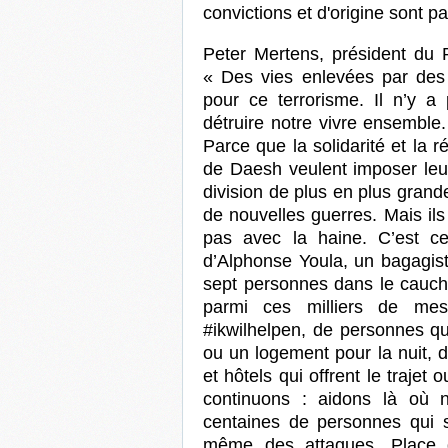
convictions et d'origine sont pa
Peter Mertens, président du 
« Des vies enlevées par des 
pour ce terrorisme. Il n’y a
détruire notre vivre ensemble
Parce que la solidarité et la ré
de Daesh veulent imposer leur
division de plus en plus grande 
de nouvelles guerres. Mais ils
pas avec la haine. C’est c
d’Alphonse Youla, un bagagist
sept personnes dans le cauche
parmi ces milliers de me
#ikwilhelpen, de personnes qui 
ou un logement pour la nuit, 
et hôtels qui offrent le trajet 
continuons : aidons là où n
centaines de personnes qui 
même des attaques, Place 