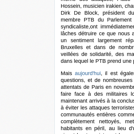
Hossein, musicien irakien, chan
Dirk De Block, président d
membre PTB du Parlement br
syndicaliste,ont immédiatem
lâches détruire ce que nous 
un sentiment largement rép
Bruxelles et dans de nombre
veillées de solidarité, des 
dans lequel le PTB prend une p
Mais
aujourd'hui
, il est éga
questions, et de nombreuses 
attentats de Paris en novembr
faire face à des militaires 
maintenant arrivés à la conclu
à éviter les attaques terrorist
communautés entières comme d
complètement nettoyés, met
habitants en péril, au lieu d