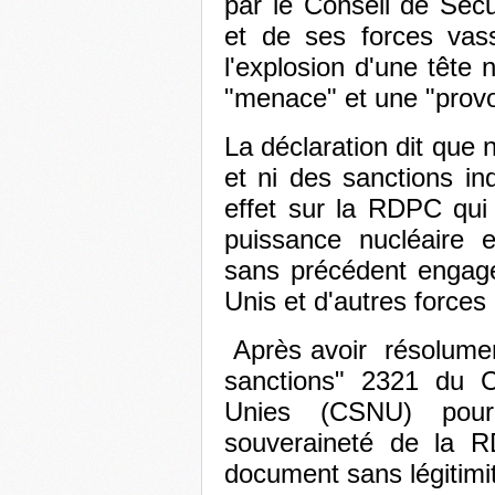
par le Conseil de Sécur
et de ses forces vass
l'explosion d'une têt
"menace" et une "provo
La déclaration dit que
et ni des sanctions i
effet sur la RDPC qu
puissance nucléaire e
sans précédent engagé
Unis et d'autres forces
Après avoir résolumen
sanctions" 2321 du C
Unies (CSNU) pour 
souveraineté de la R
document sans légitimité