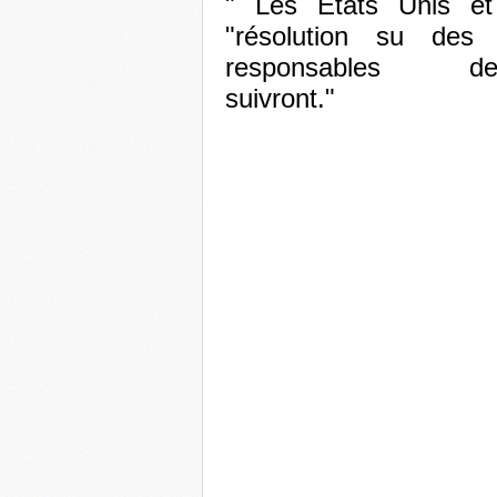
" Les Etats Unis et
"résolution su des 
responsables 
suiv