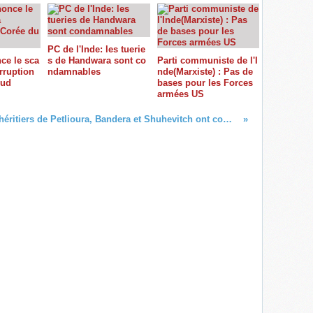
PC de l'Inde: les tuerie
ce le sca
s de Handwara sont co
Parti communiste de l'I
rruption
ndamnables
nde(Marxiste) : Pas de
Sud
bases pour les Forces
armées US
Les héritiers de Petlioura, Bandera et Shuhevitch ont commencé des "pogroms" anti-juifs en Ukraine