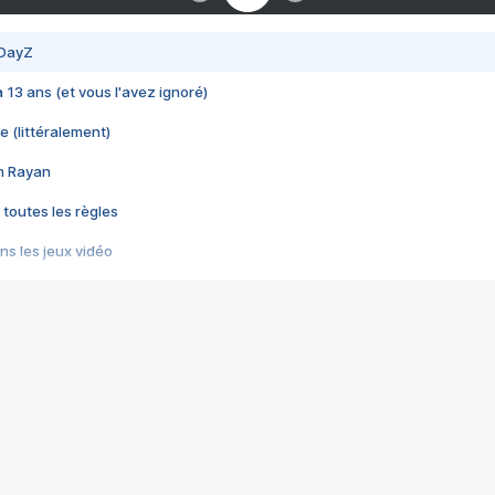
 DayZ
 a 13 ans (et vous l'avez ignoré)
e (littéralement)
im Rayan
 toutes les règles
s les jeux vidéo
us choquant de Rockstar ? - Le scandale BULLY
e plus moche de Steam
du RÊVE tourne au CAUCHEMAR
pendant 8 heures
it… à tort
umiliés par un jeu vidéo