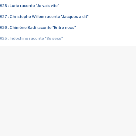
28 : Lorie raconte "Je vais vite"
#27 : Christophe Willem raconte "Jacques a dit"
#26 : Chimène Badi raconte "Entre nous"
#25 : Indochine raconte "3e sexe"
#24 : Zaho raconte "C'est chelou"
#23 : Patrick Bruel raconte "Au café des délices"
#22 : Kyo raconte "Le chemin"
#21 : Nolwenn Leroy raconte "Cassé"
#20 : Patrick Hernandez raconte "Born to be alive"
#19 : Lorie raconte "Près de moi"
#18 : Michael Jones raconte "A nos actes manqués" (avec Jean-Jacque
#17 : Khaled raconte "Aïcha"