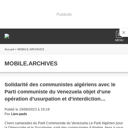
Publicité
MENU
Accueil
» MOBILE.ARCHIVES
MOBILE.ARCHIVES
Solidarité des communistes algériens avec le
Parti communiste du Venezuela objet d’une
opération d’usurpation et d’interdiction
organisée par le gouvernement de Maduro
Publié le 19/08/2023 à 19:18
Par
Lien-pads
Chers camarades du Parti Communiste du Venezuela Le Parti Algérien pour
la Démocratie et le Socialisme, parti des communistes d’Algérie, tiens à vous