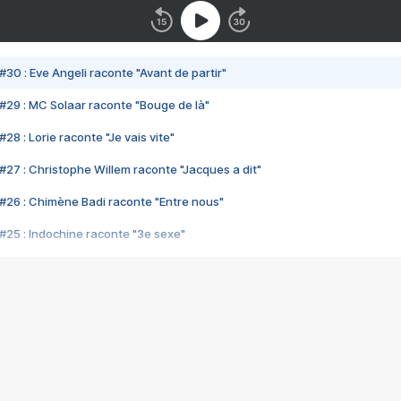
#30 : Eve Angeli raconte "Avant de partir"
#29 : MC Solaar raconte "Bouge de là"
28 : Lorie raconte "Je vais vite"
#27 : Christophe Willem raconte "Jacques a dit"
#26 : Chimène Badi raconte "Entre nous"
#25 : Indochine raconte "3e sexe"
#24 : Zaho raconte "C'est chelou"
#23 : Patrick Bruel raconte "Au café des délices"
#22 : Kyo raconte "Le chemin"
#21 : Nolwenn Leroy raconte "Cassé"
#20 : Patrick Hernandez raconte "Born to be alive"