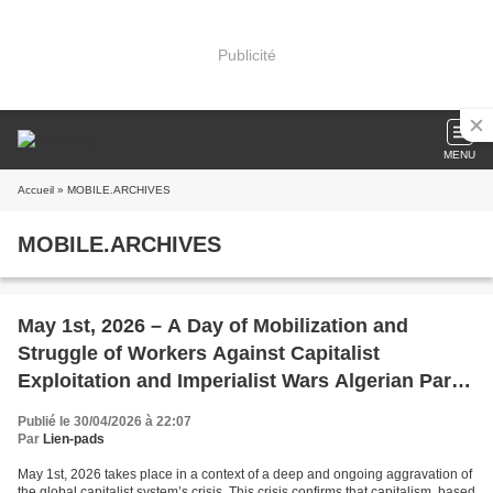
Publicité
MENU
Accueil
» MOBILE.ARCHIVES
MOBILE.ARCHIVES
May 1st, 2026 – A Day of Mobilization and
Struggle of Workers Against Capitalist
Exploitation and Imperialist Wars Algerian Party
for Democracy and Socialism (PADS)
Publié le 30/04/2026 à 22:07
Par
Lien-pads
May 1st, 2026 takes place in a context of a deep and ongoing aggravation of
the global capitalist system’s crisis. This crisis confirms that capitalism, based