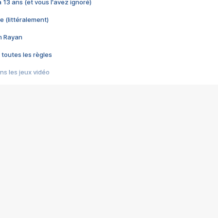
 a 13 ans (et vous l'avez ignoré)
e (littéralement)
im Rayan
 toutes les règles
s les jeux vidéo
us choquant de Rockstar ? - Le scandale BULLY
e plus moche de Steam
du RÊVE tourne au CAUCHEMAR
pendant 8 heures
it… à tort
umiliés par un jeu vidéo
ire - Final Fantasy 8
ti un empire - Age of Empires