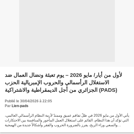
لأول من أيار/ مايو 2026 – يوم تعبئة ونضال العمال ضد
الاستغلال الرأسمالي والحروب الإمبريالية الحزب
الجزائري من أجل الديمقراطية والاشتراكية (PADS)
Publié le 30/04/2026 à 22:05
Par
Lien-pads
يأتي الأول من مايو 2026 في ظلّ تفاقم عميق وممتدّ لأزمة النظام الرأسمالي العالمي،
التي تؤكد أن هذا النظام، القائم على استغلال العمل المأجور والمنافسة بين الاحتكارات
والسعي وراء الربح، يفرز بالضرورة الحروب والفقر وأشكالاً جديدة من الهمجية
الاجتماعية . ومن...