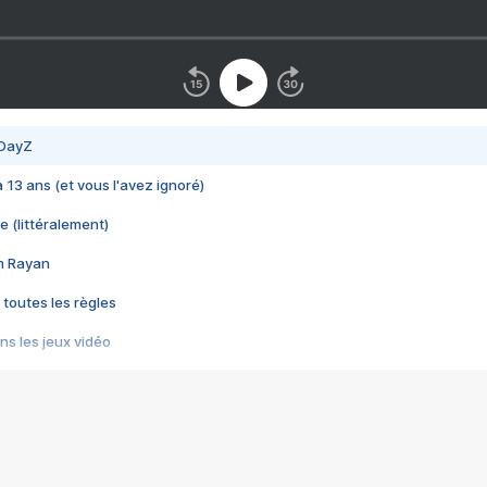
 DayZ
 a 13 ans (et vous l'avez ignoré)
e (littéralement)
im Rayan
 toutes les règles
s les jeux vidéo
us choquant de Rockstar ? - Le scandale BULLY
e plus moche de Steam
du RÊVE tourne au CAUCHEMAR