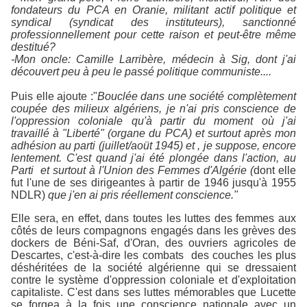
fondateurs du PCA en Oranie, militant actif politique et
syndical (syndicat des instituteurs), sanctionné
professionnellement pour cette raison et peut-être même
destitué?
-Mon oncle: Camille Larribère, médecin à Sig, dont j'ai
découvert peu à peu le passé politique communiste....
Puis elle ajoute :"
Bouclée dans une société complètement
coupée des milieux algériens, je n'ai pris conscience de
l'oppression coloniale qu'à partir du moment où j'ai
travaillé à "Liberté" (organe du PCA) et surtout après mon
adhésion au parti (juillet/aoüt 1945) et , je suppose, encore
lentement. C'est quand j'ai été plongée dans l'action, au
Parti et surtout à l'Union des Femmes d'Algérie (
dont elle
fut l'une de ses dirigeantes à partir de 1946 jusqu'à 1955
NDLR)
que j'en ai pris réellement conscience."
Elle sera, en effet, dans toutes les luttes des femmes aux
côtés de leurs compagnons engagés dans les grèves des
dockers de Béni-Saf, d'Oran, des ouvriers agricoles de
Descartes, c'est-à-dire les combats des couches les plus
déshéritées de la société algérienne qui se dressaient
contre le système d'oppression coloniale et d'exploitation
capitaliste. C'est dans ses luttes mémorables que Lucette
se forgea à la fois une conscience nationale avec un