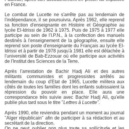
en France.
Le combat de Lucette ne s'arrête pas au lendemain de
l'indépendance, il se poursuivra. Après 1962, elle reprend
sa fonction d'enseignante en Histoire et Géographie au
lycée El-Idrissi de 1962 à 1975. Puis de 1975 à 1977 elle
participe au sein de l'I.P.N., à la confection des manuels
destinés à l'enseignement de la géographie, ensuite elle
reprend son poste d'enseignante du Français au lycée El-
Idrissi et à partir de 1978 jusqu'à 1981 elle est détachée à
l'université de Bab-Ezzouar où elle participe aux activités
de l'Institut des Sciences de la Terre.
Après l'arrestation de Bachir Hadj Ali et des autres
militants communistes et progressistes arrêtés au
lendemain du coup d'Etat de 1965, Lucette militera aux
côtés de toutes les familles dont les enfants subissaient la
répression du pouvoir en place. Elle aura une
correspondance très suivie avec Bachir Hadj Ali, qu'elle
publie plus tard sous le titre "
Lettres à Lucette".
Après 1990, elle reviendra pendant un moment au journal
"Alger républicain" afin de participer à sa rédaction et au
secrétarit de la direction.
On ne peut oublier non plus toute sa sollicitude et les