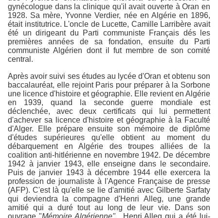
gynécologue dans la clinique qu'il avait ouverte à Oran en
1928. Sa mère, Yvonne Verdier, née en Algérie en 1896,
était institutrice. L'oncle de Lucette, Camille Larribère avait
été un dirigeant du Parti communiste Français dés les
premières années de sa fondation, ensuite du Parti
communiste Algérien dont il fut membre de son comité
central.
Après avoir suivi ses études au lycée d'Oran et obtenu son
baccalauréat, elle rejoint Paris pour préparer à la Sorbone
une licence d'histoire et géographie. Elle revient en Algérie
en 1939, quand la seconde guerre mondiale est
déclenchée, avec deux certificats qui lui permettent
d'achever sa licence d'histoire et géographie à la Faculté
d'Alger. Elle prépare ensuite son mémoire de diplôme
d'études supérieures qu'elle obtient au moment du
débarquement en Algérie des troupes alliées de la
coalition anti-hitlérienne en novembre 1942. De décembre
1942 à janvier 1943, elle enseigne dans le secondaire.
Puis de janvier 1943 à décembre 1944 elle exercera la
profession de journaliste à l'Agence Française de presse
(AFP). C'est là qu'elle se lie d'amitié avec Gilberte Sarfaty
qui deviendra la compagne d'Henri Alleg, une grande
amitié qui a duré tout au long de leur vie. Dans son
ouvrage "
Mémoire Algérienne" ,
Henri Alleg qui a été lui-