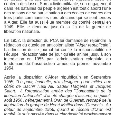
contenu de classe. Son activité militante, son engagement
dans les batailles du peuple algérien est tout d'abord l'une
des raisons de sa participation à des écoles de cadres des
trois partis communistes nord-africains qui se sont tenues
à Alger. Elle fut aussi élue membre du comité central en
1949. Elle le demeura jusqu'à la fin de la guerre de
libération nationale.
En 1952, la direction du PCA lui demande de rejoindre la
rédaction du quotidien anticolonialiste "
Alger républicain".
La direction de ce journal lui confie la responsabilité de
l'équipe rédactionnelle de jour qu'elle anime jusqu'à son
interdiction en 1955 par l'administration coloniale, au
lendemain de l'insurrection armée du premier novembre
1954.
Après la disparition d'Alger républicain en Septembre
1955, "
Le parti, écrit-elle, m'a désignée pour militer aux
côtés de Bachir Hadj Ali, Sadek Hadjerés et Jacques
Salort, à l'organisation armée des "Combattants de la
libération Nationale". J'ai été chargée d'assurer, en juillet-
août 1956 l'hébergement à Oran de Guerrab, rescapé de la
liquidation du groupe de Henri Maillot dans l'Oursenis. Au
début de septembre 1956, quand le réseau d'Oran est
tombé, je suis passée dans la clandestinité provisoirement