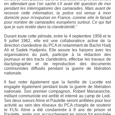
en attendant que l'on sache s'il avait été question de moi
pendant les interrogatoires des camarades. Mais avant de
recevoir cette information, la police est venue à mon
domicile pour m'expulser en France, comme elle le faisait
pour nombre de camarades européens surtout. Ce qui fait
que je suis restée dans la clandestinité."
Durant toute cette période, entre le 4 septembre 1956 et le
9 juillet 1962, elle est une collaboratrice active de la
direction clandestine du PCA et notamment de Bachir Hadj
Ali et Sadek Hadjerés. Elle assure les liaisons avec les
organisations du parti, participe à la rédaction des
journaux et des tracts clandestins, effectue les travaux de
dactylographie et de reproduction des documents
communistes diffusés pendant la guerre de libération
nationale.
Il faut noter également que la famille de Lucette est
engagée également pendant toute la guerre de libération
nationale. Son premier compagnon, Robert Manaranche,
militant communiste est arrêté et interné au camp de Lodi.
Ses deux soeurs Aline et Paulette seront arrêtées pour leur
activité au sein des réseaux du PCA chargés de soutenir
le FLN. Aline a été condamnée à 8 ans de prison et
Paulette, après son accouchement en prison fut expulsée