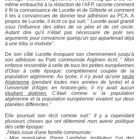
même embauché à la rédaction de l'AFP, raconte comment
il fit la connaissance de Lucette et de Gilberte et comment
il les a convaincues de donner leur adhésion au PCA. A
propos de Lucette, il écrit ce qui suit: "
Lucette avait grandi
sous l'influence des idées de ce père et de cet oncle.
Autant dire qu'il n'était pas nécessaire de polir ses
arguments pour convaincre quelqu'un qui appartenait déjà
à une tribu si motivée".
De son côté Lucette évoquant son cheminement jusqu'à
son adhésion au Parti communiste Algérien écrit: "
Mon
enfance ressemble à celle de tous les petites européennes
d'Oran à cette époque: complètement coupée de la
population algérienne. Au lycée, il n'y avait qu'une
seule
Algérienne
(pendant toutes mes années de lycée) et à
l'université d'Alger, en histoire-géo, il n'y avait aucun
étudiant algérien.
C'était comme si la population
algérienne et la population européenne vivaient sur deux
planètes différentes."
Elle poursuit son récit comme suit:"
Il y a cependant
plusieurs choses qui ont déterminé mon avenir politique
dés cette époque:
J'étais issue d'une famille communiste:
- Mon grand-père, Pierre Larribère, instituteur, l'un des