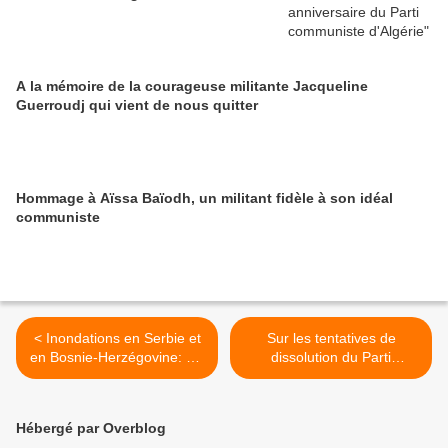
A la mémoire de la courageuse militante Jacqueline
Guerroudj qui vient de nous quitter
Hommage à Aïssa Baïodh, un militant fidèle à son idéal
communiste
< Inondations en Serbie et
Sur les tentatives de
en Bosnie-Herzégovine: Un
dissolution du Parti
appel urgent du Nouveau
Communiste d'Ukraine:
Parti communiste de
Déclaration de la Douma
Yougoslavie
d'Etat de Russie >
Hébergé par Overblog