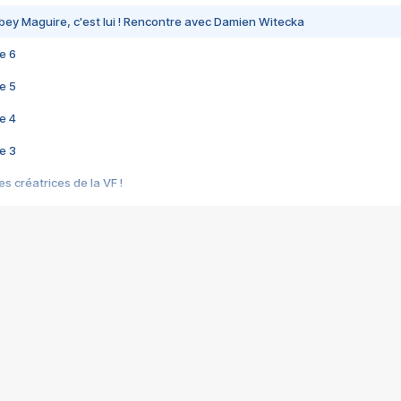
bey Maguire, c'est lui ! Rencontre avec Damien Witecka
e 6
e 5
e 4
e 3
s créatrices de la VF !
e 2
e 1
e Mektoub My Love arrive enfin ! Rencontre avec Shaïn Boumedine et Sal
i : après Toni en famille
elle réalise le bouleversant Dites lui que je l'aime
ais ! Rencontre autour de Vie privée de Rebecca Zlotowski