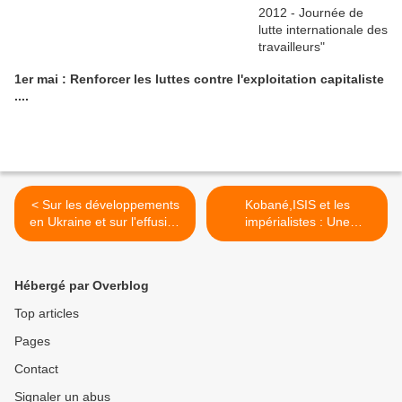
1er mai : Renforcer les luttes contre l'exploitation capitaliste
....
< Sur les développements
Kobané,ISIS et les
en Ukraine et sur l'effusion
impérialistes : Une
de sang - une déclaration
déclaration du Parti
du Parti ommuniste de
communiste de Turquie >
Grèce
Hébergé par Overblog
Top articles
Pages
Contact
Signaler un abus