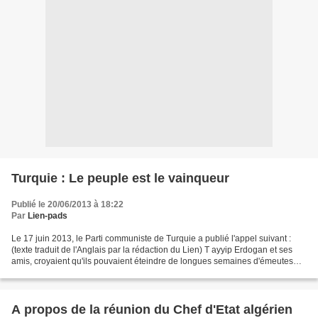
Turquie : Le peuple est le vainqueur
Publié le 20/06/2013 à 18:22
Par
Lien-pads
Le 17 juin 2013, le Parti communiste de Turquie a publié l'appel suivant :
(texte traduit de l'Anglais par la rédaction du Lien) T ayyip Erdogan et ses
amis, croyaient qu'ils pouvaient éteindre de longues semaines d'émeutes
avec une terreur policière...
A propos de la réunion du Chef d'Etat algérien