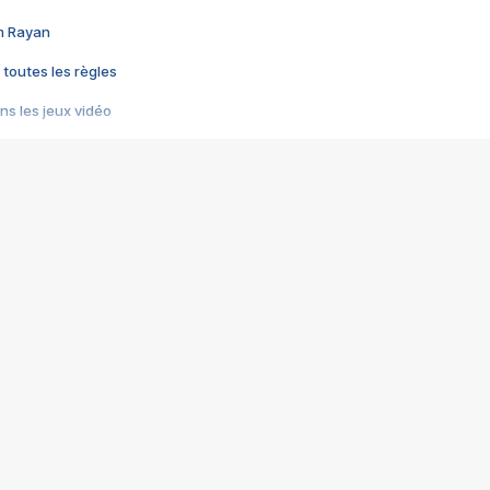
im Rayan
 toutes les règles
s les jeux vidéo
us choquant de Rockstar ? - Le scandale BULLY
e plus moche de Steam
du RÊVE tourne au CAUCHEMAR
pendant 8 heures
it… à tort
umiliés par un jeu vidéo
ire - Final Fantasy 8
ti un empire - Age of Empires
story DOFUS