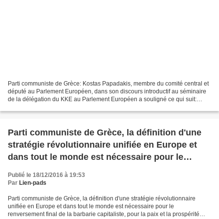
Parti communiste de Grèce: Kostas Papadakis, membre du comité central et
député au Parlement Européen, dans son discours introductif au séminaire
de la délégation du KKE au Parlement Européen a souligné ce qui suit:
Chers camarades, Notre séminaire d'aujourd'hui...
Parti communiste de Grèce, la définition d'une
stratégie révolutionnaire unifiée en Europe et
dans tout le monde est nécessaire pour le
renversement final de la barbarie capitaliste,
Publié le 18/12/2016 à 19:53
pour la paix et la prospérité populaire, le
Par
Lien-pads
socialisme-communisme
Parti communiste de Grèce, la définition d'une stratégie révolutionnaire
unifiée en Europe et dans tout le monde est nécessaire pour le
renversement final de la barbarie capitaliste, pour la paix et la prospérité