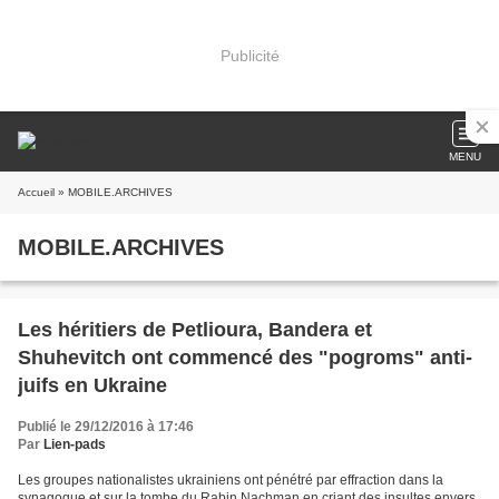
Publicité
MENU
Accueil
» MOBILE.ARCHIVES
MOBILE.ARCHIVES
Les héritiers de Petlioura, Bandera et
Shuhevitch ont commencé des "pogroms" anti-
juifs en Ukraine
Publié le 29/12/2016 à 17:46
Par
Lien-pads
Les groupes nationalistes ukrainiens ont pénétré par effraction dans la
synagogue et sur la tombe du Rabin Nachman en criant des insultes envers