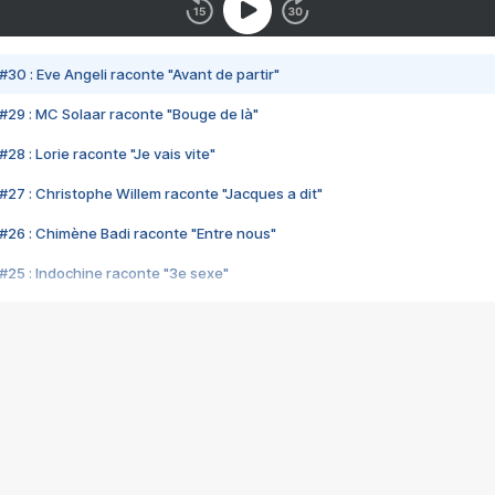
#30 : Eve Angeli raconte "Avant de partir"
#29 : MC Solaar raconte "Bouge de là"
28 : Lorie raconte "Je vais vite"
#27 : Christophe Willem raconte "Jacques a dit"
#26 : Chimène Badi raconte "Entre nous"
#25 : Indochine raconte "3e sexe"
#24 : Zaho raconte "C'est chelou"
#23 : Patrick Bruel raconte "Au café des délices"
#22 : Kyo raconte "Le chemin"
#21 : Nolwenn Leroy raconte "Cassé"
#20 : Patrick Hernandez raconte "Born to be alive"