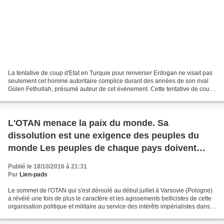
La tentative de coup d'Etat en Turquie pour renverser Erdogan ne visait pas
seulement cet homme autoritaire complice durant des années de son rival
Gülen Fethullah, présumé auteur de cet événement. Cette tentative de coup
d'Etat visait plus loin. Elle...
L'OTAN menace la paix du monde. Sa
dissolution est une exigence des peuples du
monde Les peuples de chaque pays doivent
exiger de leur gouvernement leur retrait ou leur
Publié le 18/10/2016 à 21:31
refus de collaborer avec cette organisation
Par
Lien-pads
agressive au service de l'impérialisme !
Le sommet de l'OTAN qui s'est déroulé au début juillet à Varsovie (Pologne)
a révélé une fois de plus le caractère et les agissements bellicistes de cette
organisation politique et militaire au service des intérêts impérialistes dans
le monde. Toute l'histoire...