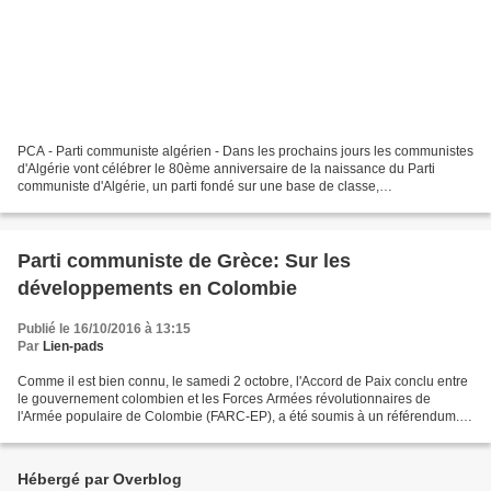
PCA - Parti communiste algérien - Dans les prochains jours les communistes
d'Algérie vont célébrer le 80ème anniversaire de la naissance du Parti
communiste d'Algérie, un parti fondé sur une base de classe,
idéologiquement rallié au marxisme-léninisme...
Parti communiste de Grèce: Sur les
développements en Colombie
Publié le 16/10/2016 à 13:15
Par
Lien-pads
Comme il est bien connu, le samedi 2 octobre, l'Accord de Paix conclu entre
le gouvernement colombien et les Forces Armées révolutionnaires de
l'Armée populaire de Colombie (FARC-EP), a été soumis à un référendum.
Au référendum seulement 37% des électeurs...
Hébergé par Overblog