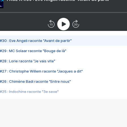
#30 : Eve Angeli raconte "Avant de partir"
#29 : MC Solaar raconte "Bouge de là"
28 : Lorie raconte "Je vais vite"
#27 : Christophe Willem raconte "Jacques a dit"
#26 : Chimène Badi raconte "Entre nous"
#25 : Indochine raconte "3e sexe"
#24 : Zaho raconte "C'est chelou"
#23 : Patrick Bruel raconte "Au café des délices"
#22 : Kyo raconte "Le chemin"