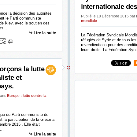
internationale de
ce la décision des autorités
Publié le 18 Décembre 2015 par
ement le Parti communiste
mondiale
de Kiev, avec le soutien des
es...
Lire la suite
La Fédération Syndicale Mondia
réfugiés de Syrie et de tous le
revendications pour des condit
leurs droits. La Fédération Synd
rçons la lutte
liste et
pays.
ans
Europe : lutte contre la
tique du Parti communiste de
t la participation de la Grèce à
embre 2015 . Elle était
...
Lire la suite