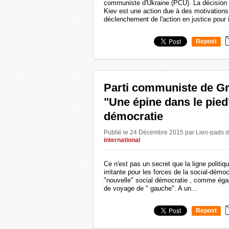
communiste d'Ukraine (PCU). La décision 
Kiev est une action due à des motivations 
déclenchement de l'action en justice pour i
Repost
0
Parti communiste de Gr
"Une épine dans le pied"
démocratie
Publié le 24 Décembre 2015 par Lien-pads
d
international
Ce n'est pas un secret que la ligne politi
irritante pour les forces de la social-démocr
"nouvelle" social démocratie , comme ég
de voyage de " gauche". A un...
Repost
0