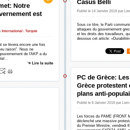
Casus Belli
met: Notre
Publié le 14 Janvier 2016 par Li
ouvernement est
Sous ce titre, le Parti communis
attaques du gouvernement grec
s
International : Turquie
et les droits des travailleurs, qu
dessous cet article: «Durabilité»
t se lèvera encore une fois
t eu raison". Nous ne
 gouvernement de l'AKP a du
la!...
Lire la suite
PC de Grèce: Les 
Grèce protestent 
plans anti-popul
Publié le 8 Janvier 2016 par Lie
Les forces du PAME (FRONT
déclenché une massive protestat
du Premier Ministre, vendredi 8