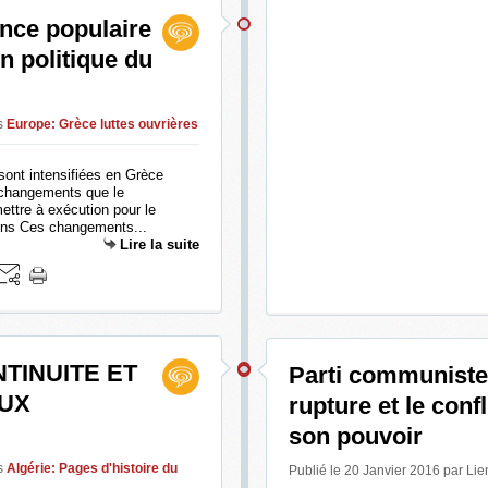
ance populaire
on politique du
s
Europe: Grèce luttes ouvrières
sont intensifiées en Grèce
s changements que le
tre à exécution pour le
ions Ces changements...
Lire la suite
TINUITE ET
Parti communiste
AUX
rupture et le confl
son pouvoir
s
Algérie: Pages d'histoire du
Publié le 20 Janvier 2016 par Li