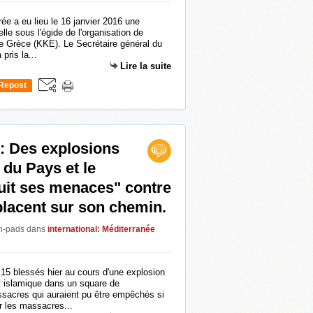
irée a eu lieu le 16 janvier 2016 une
elle sous l'égide de l'organisation de
de Grèce (KKE). Le Secrétaire général du
ris la...
Lire la suite
Repost
0
: Des explosions
 du Pays et le
uit ses menaces" contre
placent sur son chemin.
en-pads
dans
international: Méditerranée
 15 blessés hier au cours d'une explosion
at islamique dans un square de
acres qui auraient pu être empêchés si
ur les massacres...