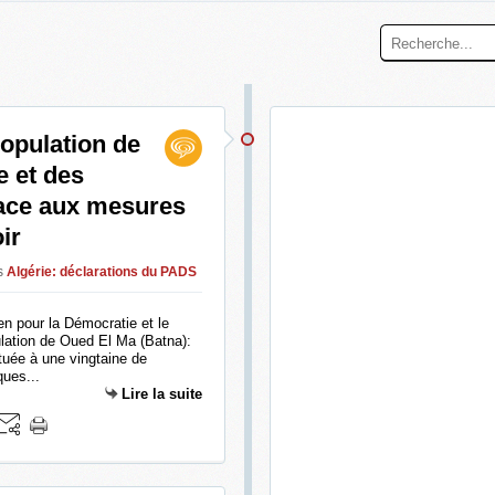
population de
e et des
face aux mesures
ir
s
Algérie: déclarations du PADS
en pour la Démocratie et le
ulation de Oued El Ma (Batna):
tuée à une vingtaine de
ques...
Lire la suite