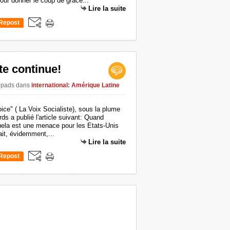
r donner le coup de grâce...
Lire la suite
Repost
0
te continue!
n-pads
dans
international: Amérique Latine
Voice" ( La Voix Socialiste), sous la plume
s a publié l'article suivant: Quand
ela est une menace pour les Etats-Unis
iait, évidemment,...
Lire la suite
Repost
0