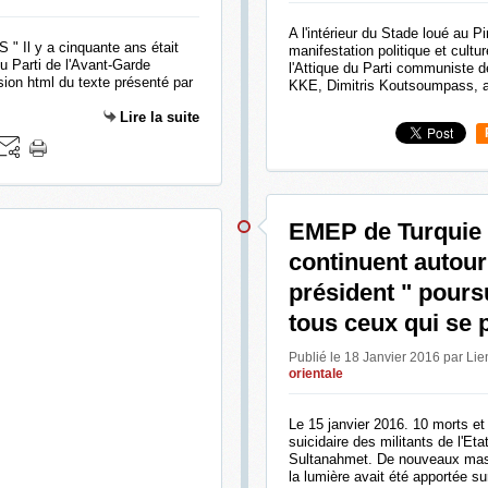
A l'intérieur du Stade loué au P
 " Il y a cinquante ans était
manifestation politique et cultur
du Parti de l'Avant-Garde
l'Attique du Parti communiste 
sion html du texte présenté par
KKE, Dimitris Koutsoumpass, a p
Lire la suite
EMEP de Turquie 
continuent autour
président " pours
tous ceux qui se 
Publié le 18 Janvier 2016 par Li
orientale
Le 15 janvier 2016. 10 morts et
suicidaire des militants de l'Et
Sultanahmet. De nouveaux mass
la lumière avait été apportée s