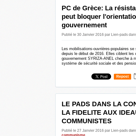
PC de Grèce: La résist
peut bloquer l'orientati
gouvernement
Publié le 30 Janvier 2016 par Lien-pads
dan
Les mobilisations-ouvrières-populaires se 
depuis le début de 2016. Elles ciblent le
gouvernement SYRIZA-ANEL cherche à met
système de sécurité sociale et des pens
Repost
0
LE PADS DANS LA CON
LA FIDELITE AUX IDE
COMMUNISTES
Publié le 27 Janvier 2016 par Lien-pads
dan
communisme