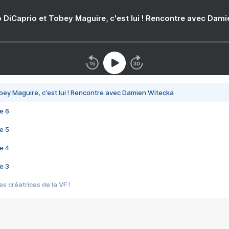
 DiCaprio et Tobey Maguire, c'est lui ! Rencontre avec Dam
bey Maguire, c'est lui ! Rencontre avec Damien Witecka
e 6
e 5
e 4
e 3
s créatrices de la VF !
e 2
e 1