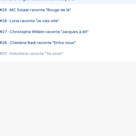
#29 : MC Solaar raconte "Bouge de là"
28 : Lorie raconte "Je vais vite"
#27 : Christophe Willem raconte "Jacques a dit"
#26 : Chimène Badi raconte "Entre nous"
#25 : Indochine raconte "3e sexe"
#24 : Zaho raconte "C'est chelou"
#23 : Patrick Bruel raconte "Au café des délices"
#22 : Kyo raconte "Le chemin"
#21 : Nolwenn Leroy raconte "Cassé"
#20 : Patrick Hernandez raconte "Born to be alive"
#19 : Lorie raconte "Près de moi"
#18 : Michael Jones raconte "A nos actes manqués" (avec Jean-Jacque