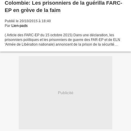
Colombie: Les prisonniers de la guérilla FARC-
EP en grève de la faim
Publié le 20/10/2015 à 18:40
Par
Lien-pads
( Article des FARC-EP du 15 octobre 2015) Dans une déclaration, les
prisonniers politiques et les prisonniers de guerre des FAR-EP et de ELN
'Armée de Libération nationale) annoncent de la prison de la sécurité
maximum de Eron Picota à Bogota, qu'avec...
Publicité