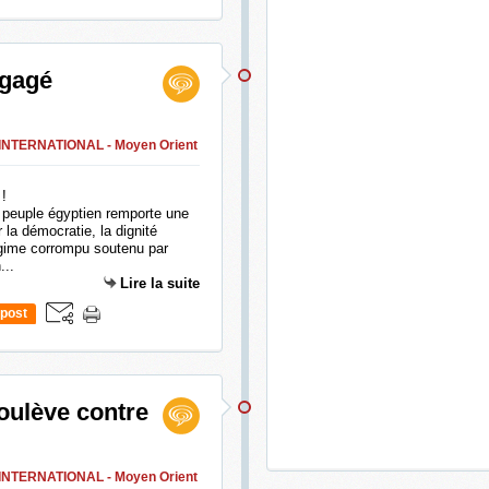
égagé
 INTERNATIONAL - Moyen Orient
 peuple égyptien remporte une
 la démocratie, la dignité
régime corrompu soutenu par
...
Lire la suite
post
soulève contre
 INTERNATIONAL - Moyen Orient