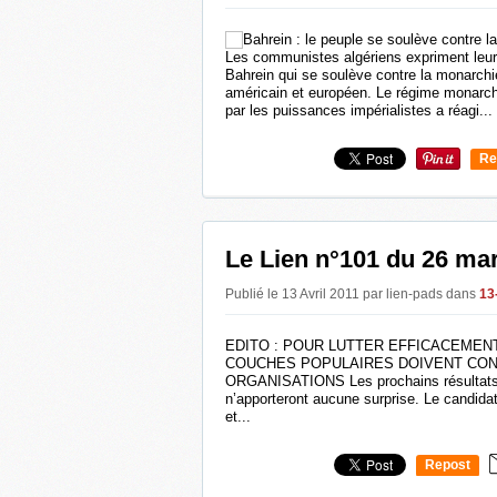
Les communistes algériens expriment leur 
Bahrein qui se soulève contre la monarchie
américain et européen. Le régime monarch
par les puissances impérialistes a réagi...
Re
0
Le Lien n°101 du 26 ma
Publié le 13 Avril 2011 par lien-pads
dans
13
EDITO : POUR LUTTER EFFICACEMENT
COUCHES POPULAIRES DOIVENT CO
ORGANISATIONS Les prochains résultats 
n’apporteront aucune surprise. Le candida
et...
Repost
0